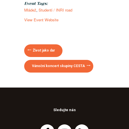
Event Tags:
Mládež
,
Studenti / INRI road
View Event Website
Život jako dar
Vánoční koncert skupiny CESTA
Sledujte nás