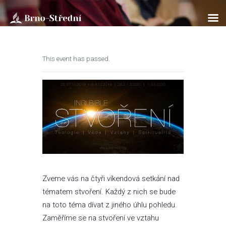
This event has passed.
ÚVOD
O NÁS
BOHOSLUŽBY
SOBOTNÍ ŠKOLA
KLUB PATHFINDER
AKTUÁLNĚ
ROZPISY
ÚVAHY
Zveme vás na čtyři víkendová setkání nad
tématem stvoření. Každý z nich se bude
FOTOGALERIE
na toto téma dívat z jiného úhlu pohledu.
KONTAKTY
Zaměříme se na stvoření ve vztahu
EN/UA