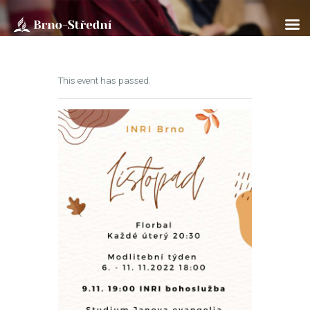
This event has passed.
ÚVOD
O NÁS
BOHOSLUŽBY
SOBOTNÍ ŠKOLA
KLUB PATHFINDER
AKTUÁLNĚ
ROZPISY
ÚVAHY
FOTOGALERIE
KONTAKTY
EN/UA