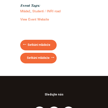
Event Tags:
Mládež
,
Studenti / INRI road
View Event Website
Setkání mládeže
Setkání mládeže
Sledujte nás