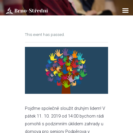
This event has passed.
ÚVOD
O NÁS
BOHOSLUŽBY
SOBOTNÍ ŠKOLA
KLUB PATHFINDER
AKTUÁLNĚ
ROZPISY
ÚVAHY
Pojďme společně sloužit druhým lidem! V
FOTOGALERIE
pátek 11. 10. 2019 od 14:00 bychom rádi
KONTAKTY
pomohli s podzimním úklidem zahrady u
EN/UA
domova pro seniory Podpěrova v