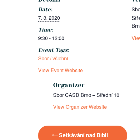
Sbo
Date:
7. 3. 2020
Stř
Brn
Time:
9:30 - 12:00
Vie
Event Tags:
Sbor / všichni
View Event Website
Organizer
Sbor CASD Brno – Střední 10
View Organizer Website
Setkávání nad Biblí