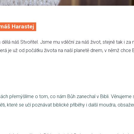
omáš Harastej
dělá náš Stvořitel. Jsme mu vděční za náš život, stejně tak i 
terá je už od počátku života na naší planetě dnem, v němž chce 
pinách přemýšlíme o tom, co nám Bůh zanechal v Bibli. Věnujeme
ěti, které se učí poznávat biblické příběhy i další moudra, obsažen