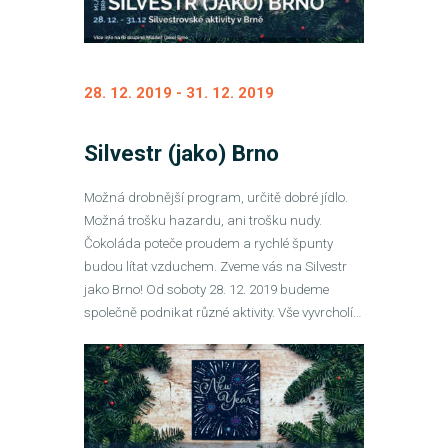
28. 12. 2019
-
31. 12. 2019
Silvestr (jako) Brno
Možná drobnější program, určitě dobré jídlo.
Možná trošku hazardu, ani trošku nudy.
Čokoláda poteče proudem a rychlé špunty
budou lítat vzduchem. Zveme vás na Silvestr
jako Brno! Od soboty 28. 12. 2019 budeme
společně podnikat různé aktivity. Vše vyvrcholí…