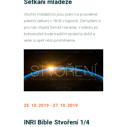
Setkání mládeže
Všichni mládežníci jsou zváni na pravidelné
páteční setkání v 18:00 v čajovně. Zamyšlení si
pro nás chystá Tomáš Harastej. V sobotu po
bohoslužbě bude tradiční společný oběd a
večer si opět něco promítneme.
25. 10. 2019
-
27. 10. 2019
INRI Bible Stvoření 1/4