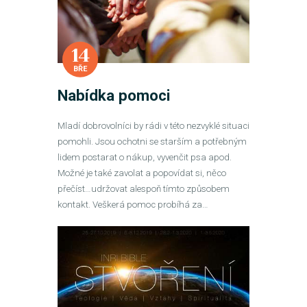
14
BŘE
Nabídka pomoci
Mladí dobrovolníci by rádi v této nezvyklé situaci
pomohli. Jsou ochotni se starším a potřebným
lidem postarat o nákup, vyvenčit psa apod.
Možné je také zavolat a popovídat si, něco
přečíst…udržovat alespoň tímto způsobem
kontakt. Veškerá pomoc probíhá za…