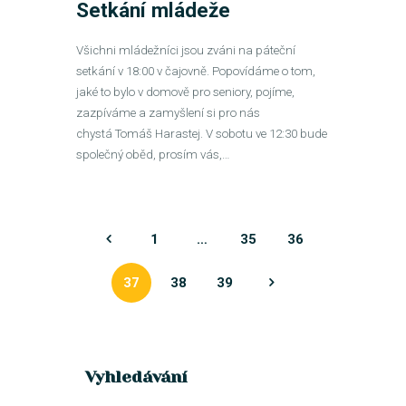
Setkání mládeže
Všichni mládežníci jsou zváni na páteční
setkání v 18:00 v čajovně. Popovídáme o tom,
jaké to bylo v domově pro seniory, pojíme,
zazpíváme a zamyšlení si pro nás
chystá Tomáš Harastej. V sobotu ve 12:30 bude
společný oběd, prosím vás,…
<
1
…
35
36
37
38
>
39
Vyhledávání