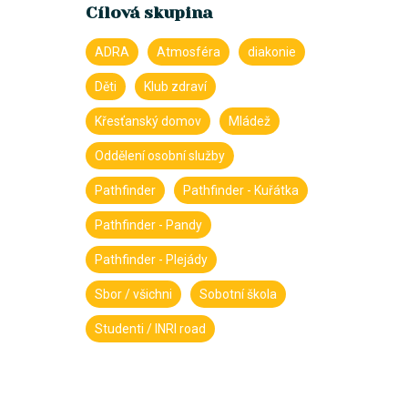
Cílová skupina
ADRA
Atmosféra
diakonie
Děti
Klub zdraví
Křesťanský domov
Mládež
Oddělení osobní služby
Pathfinder
Pathfinder - Kuřátka
Pathfinder - Pandy
Pathfinder - Plejády
Sbor / všichni
Sobotní škola
Studenti / INRI road