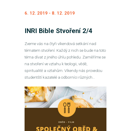
6. 12. 2019
-
8. 12. 2019
INRI Bible Stvoření 2/4
Zveme vás na čtyři víkendová setkání nad
tématem stvoření. Každý z nich se bude na toto
téma dívat z jiného úhlu pohledu. Zaměříme se
na stvoření ve vztahu k teologii, vědě,
spiritualitě a vztahům. Víkendy nás provedou
studentští kazatelé a odborníci různých…