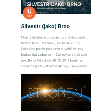
6
PRO
Silvestr (jako) Brno
Možná drobnější program, určitě dobré jídlo.
Možná trošku hazardu, ani trošku nudy.
Čokoláda poteče proudem a rychlé špunty
budou lítat vzduchem. Zveme vás na Silvestr
jako Brno! Od soboty 28. 12. 2019 budeme
společně podnikat různé aktivity. Vše vyvrcholí…