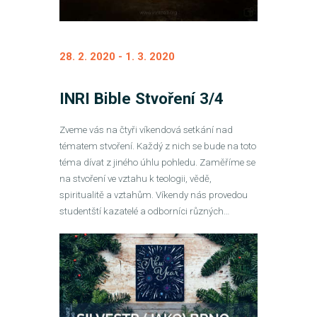
28. 2. 2020
-
1. 3. 2020
INRI Bible Stvoření 3/4
Zveme vás na čtyři víkendová setkání nad
tématem stvoření. Každý z nich se bude na toto
téma dívat z jiného úhlu pohledu. Zaměříme se
na stvoření ve vztahu k teologii, vědě,
spiritualitě a vztahům. Víkendy nás provedou
studentští kazatelé a odborníci různých…