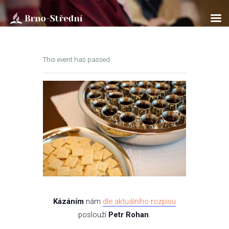
This event has passed.
ÚVOD
O NÁS
BOHOSLUŽBY
SOBOTNÍ ŠKOLA
KLUB PATHFINDER
AKTUÁLNĚ
ROZPISY
ÚVAHY
FOTOGALERIE
Kázáním
nám
dle aktuálního rozpisu
KONTAKTY
poslouží
Petr Rohan
.
EN/UA