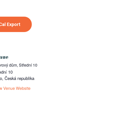
iCal Export
nue
rový dům, Střední 10
ední 10
o
,
Česká republika
w Venue Website