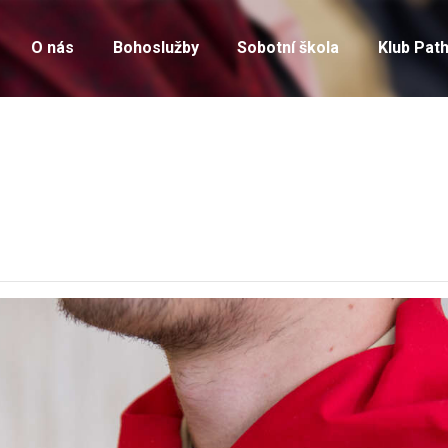
ÚVOD
O nás
Bohoslužby
Sobotní škola
Klub Path
O NÁS
BOHOSLUŽBY
SOBOTNÍ ŠKOLA
KLUB PATHFINDER
AKTUÁLNĚ
ROZPISY
ÚVAHY
FOTOGALERIE