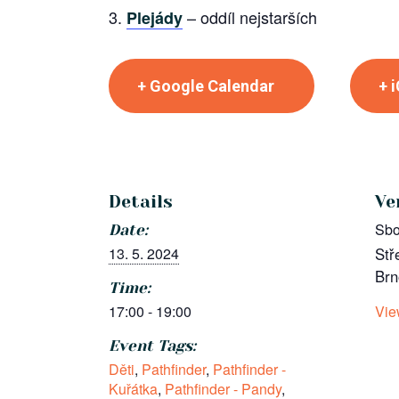
– oddíl nejstarších
Plejády
+ Google Calendar
+ 
Details
Ve
Sbo
Date:
13. 5. 2024
Stř
Brn
Time:
17:00 - 19:00
Vie
Event Tags:
Děti
,
Pathfinder
,
Pathfinder -
Kuřátka
,
Pathfinder - Pandy
,