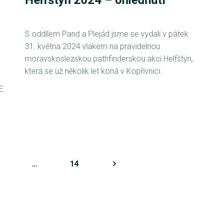
Helfštýn 2024 – ohlédnutí
S oddílem Pand a Plejád jsme se vydali v pátek
31. května 2024 vlakem na pravidelnou
moravskoslezskou pathfinderskou akci Helfštýn,
která se už několik let koná v Kopřivnici.
E
…
>
14