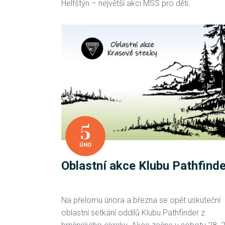
Helfštýn – největší akci MSS pro děti.
5
ÚNO
Oblastní akce Klubu Pathfinde
Na přelomu února a března se opět uskuteční
oblastní setkání oddílů Klubu Pathfinder z