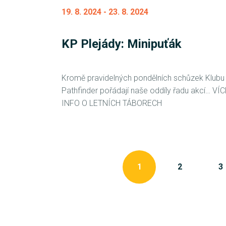
19. 8. 2024
-
23. 8. 2024
KP Plejády: Minipuťák
Kromě pravidelných pondělních schůzek Klubu
Pathfinder pořádají naše oddíly řadu akcí… VÍC
INFO O LETNÍCH TÁBORECH
1
2
3