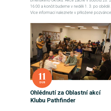
brněnského okrsku. Akce začne v sobotu 28. 2
16:00 a končit budeme v neděli 1. 3. po obědě.
Více informací naleznete v přiložené pozvánc
11
DUB
Ohlédnutí za Oblastní akcí
Klubu Pathfinder