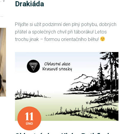
. v
Drakiáda
e…
Přijďte si užít podzimní den plný pohybu, dobrých
přátel a společných chvil při táboráku! Letos
trochu jinak – formou orientačního běhu!
11
ÚNO