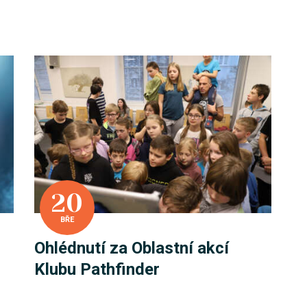
KONTAKTY
EN/UA
20
BŘE
Ohlédnutí za Oblastní akcí
Klubu Pathfinder