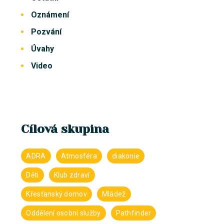
Oznámení
Pozvání
Úvahy
Video
Cílová skupina
ADRA
Atmosféra
diakonie
Děti
Klub zdraví
Křesťanský domov
Mládež
Oddělení osobní služby
Pathfinder