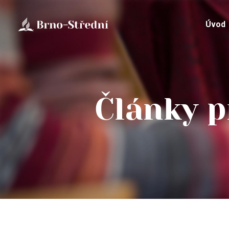
Úvod
Články p