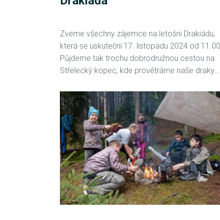
Drakiáda
Zveme všechny zájemce na letošní Drakiádu,
která se uskuteční 17. listopadu 2024 od 11.00
Půjdeme tak trochu dobrodružnou cestou na
Střelecký kopec, kde provětráme naše draky…