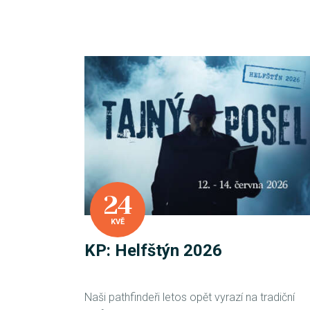
24
KVĚ
KP: Helfštýn 2026
Naši pathfindeři letos opět vyrazí na tradiční