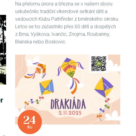
Na přelomu února a března se v našem sboru
uskutečnilo tradiční víkendové setkání dětí a
vedoucích Klubu Pathfinder z brněnského okrsku.
Letos se ho zúčastnilo přes 60 dětí a dospělých
z Brna, Vyškova, Ivančic, Znojma, Roubaniny,
Blanska nebo Boskovic.
r
24
ŘÍJ