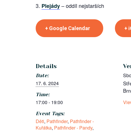
– oddíl nejstarších
Plejády
+ Google Calendar
+ 
Details
Ve
Sbo
Date:
17. 6. 2024
Stř
Brn
Time:
17:00 - 19:00
Vie
Event Tags:
Děti
,
Pathfinder
,
Pathfinder -
Kuřátka
,
Pathfinder - Pandy
,