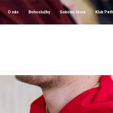
ÚVOD
O nás
Bohoslužby
Sobotní škola
Klub Path
O NÁS
BOHOSLUŽBY
SOBOTNÍ ŠKOLA
KLUB PATHFINDER
AKTUÁLNĚ
ROZPISY
ÚVAHY
FOTOGALERIE