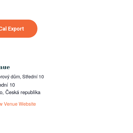
iCal Export
nue
rový dům, Střední 10
ední 10
o
,
Česká republika
w Venue Website