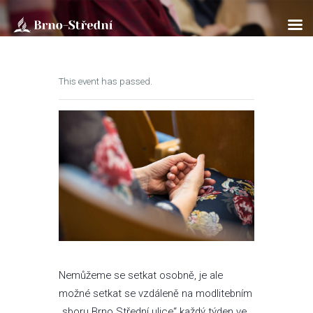
This event has passed.
ÚVOD
O NÁS
BOHOSLUŽBY
SOBOTNÍ ŠKOLA
KLUB PATHFINDER
AKTUÁLNĚ
ROZPISY
ÚVAHY
FOTOGALERIE
Nemůžeme se setkat osobně, je ale
KONTAKTY
možné setkat se vzdáleně na modlitebním
EN/UA
„sboru Brno Střední ulice“ každý týden ve