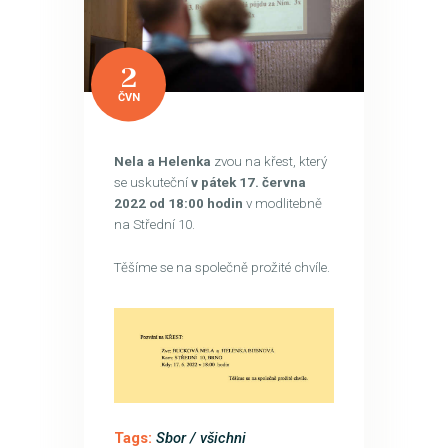
2
ČVN
Nela a Helenka
zvou na křest, který
se uskuteční
v pátek 17. června
2022 od 18:00 hodin
v modlitebně
na Střední 10.
Těšíme se na společně prožité chvíle.
Tags:
Sbor / všichni