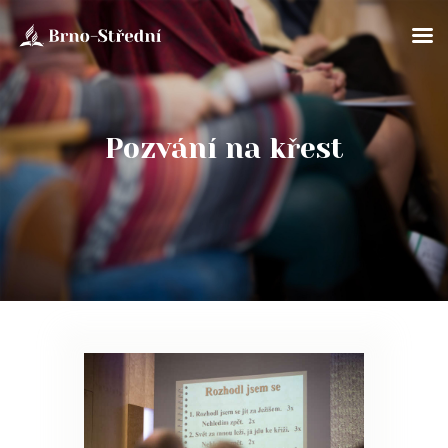
Pozvání na křest
ÚVOD
O NÁS
BOHOSLUŽBY
SOBOTNÍ ŠKOLA
KLUB PATHFINDER
AKTUÁLNĚ
ROZPISY
ÚVAHY
FOTOGALERIE
KONTAKTY
EN/UA