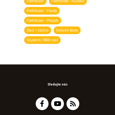
Pathfinder
Pathfinder - Kuřátka
Pathfinder - Pandy
Pathfinder - Plejády
Sbor / všichni
Sobotní škola
Studenti / INRI road
Sledujte nás