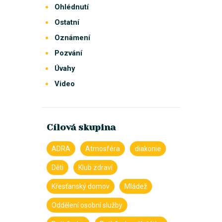
Ohlédnutí
Ostatní
Oznámení
Pozvání
Úvahy
Video
Cílová skupina
ADRA
Atmosféra
diakonie
Děti
Klub zdraví
Křesťanský domov
Mládež
Oddělení osobní služby