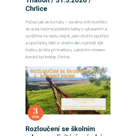
Triatlon / 31.5.2026 /
Chrlice
Počasí jak ze žurnálu – za okny svítí sluníčko,
do auta nosíme poslední tašky s vybavením a
vyrážíme na cestu stejně, jako všichni sporťáci
a sporťačky, kteří si dnešní den rozhodli dát
trošku do těla při triatlonu. Letošním místem
konání byl biotop Chrlice…
3
ČVN
Rozloučení se školním