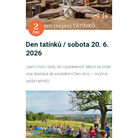
2
ČVC
Den tatínků / sobota 20. 6.
2026
Jsem moc ráda, že v posledních letech se stále
více dostává do povědomí Den otců – možná
spíše tatínků…