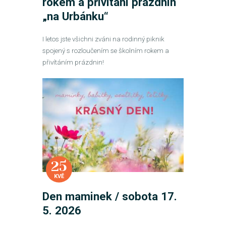
rokem a přivítání prázdnin
„na Urbánku“
I letos jste všichni zváni na rodinný piknik
spojený s rozloučením se školním rokem a
přivítáním prázdnin!
25
KVĚ
Den maminek / sobota 17.
5. 2026