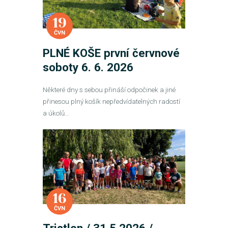
19
ČVN
PLNÉ KOŠE první červnové
soboty 6. 6. 2026
Některé dny s sebou přináší odpočinek a jiné
přinesou plný košík nepředvídatelných radostí
a úkolů…
16
ČVN