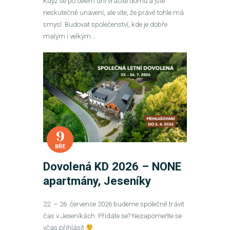
Když se po celém dni vracíte domů a jste
neskutečně unavení, ale víte, že právě tohle má
smysl. Budovat společenství, kde je dobře
malým i velkým…
9
BŘE
Dovolená KD 2026 – NONE
apartmány, Jeseníky
22. – 26. července 2026 budeme společně trávit
čas v Jeseníkách. Přidáte se? Nezapomeňte se
včas přihlásit