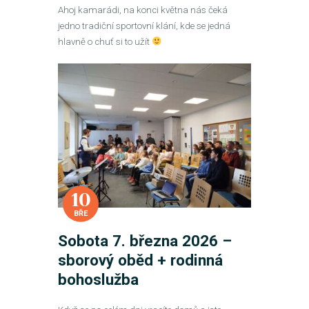
Ahoj kamarádi, na konci května nás čeká
jedno tradiční sportovní klání, kde se jedná
hlavně o chuť si to užít
10
BŘE
Sobota 7. března 2026 –
sborový oběd + rodinná
bohoslužba