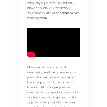
velmi chybující jsem. Jak mi zní v
hlavě další biblický text, který je
zhudebněný:
ať slunce nezapadá nad
vaším hněvem…
Možná je toto vše pro mě o to
důležitější, že je to jen pár měsíců, co
jsem s tím stejným kamarádem,
který mě povzbudil, bavila o mých
Islandích lekcích a jak jsem se
naučila, že život je příliš krátký na to
se vším stresovat, trápit, nervovat a
že je třeba věci pouštět a nacházet