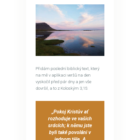
Přidám poslední biblický text, který
na mě v aplikaci veršů na den
vyskočil před pár dny a jen vše
dovršil, a to z Koloským 3,15:
„Pokoj Kristův ať
rozhoduje ve vašich
srdcích; k němu jste
byli také povoláni v
jednom těle. A