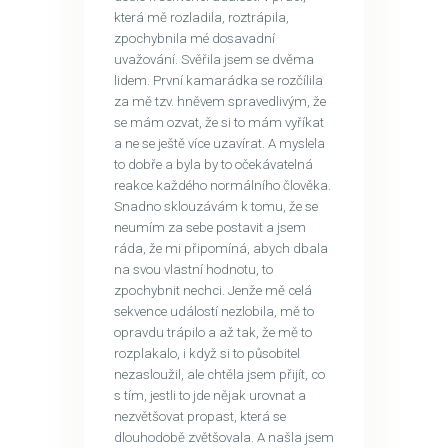
která mě rozladila, roztrápila,
zpochybnila mé dosavadní
uvažování. Svěřila jsem se dvěma
lidem. První kamarádka se rozčílila
za mě tzv. hněvem spravedlivým, že
se mám ozvat, že si to mám vyříkat
a ne se ještě více uzavírat. A myslela
to dobře a byla by to očekávatelná
reakce každého normálního člověka.
Snadno sklouzávám k tomu, že se
neumím za sebe postavit a jsem
ráda, že mi připomíná, abych dbala
na svou vlastní hodnotu, to
zpochybnit nechci. Jenže mě celá
sekvence událostí nezlobila, mě to
opravdu trápilo a až tak, že mě to
rozplakalo, i když si to působitel
nezasloužil, ale chtěla jsem přijít, co
s tím, jestli to jde nějak urovnat a
nezvětšovat propast, která se
dlouhodobě zvětšovala. A našla jsem