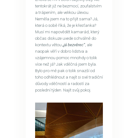
tentokrát již ne bezmocí, zoufalstvím
a trápením, ale velikou úlevou.
Neměla jsem na to přijít sama? Já,
která o sobě říká, že je křesťanka?
Musí mi napovědět kamarád, který
občas diskuze uvede schválně do
kontextu větou
„já bezvěrec“
, ale
naopak věří v dobro lidstva a
vzájemnou pomoc mnohdy o tolik
více než já? Jak vděčná jsem byla.
Bylo pro mě pak o tolik snazší od
toho odhlédnout a najít si své tradiční
důvody vděčností a radostí za
poslední týden. Najít svůj pokoj.