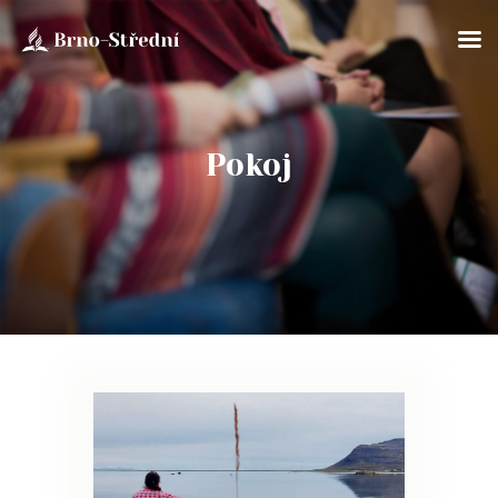
Pokoj
ÚVOD
O NÁS
BOHOSLUŽBY
SOBOTNÍ ŠKOLA
KLUB PATHFINDER
AKTUÁLNĚ
ROZPISY
ÚVAHY
FOTOGALERIE
KONTAKTY
EN/UA