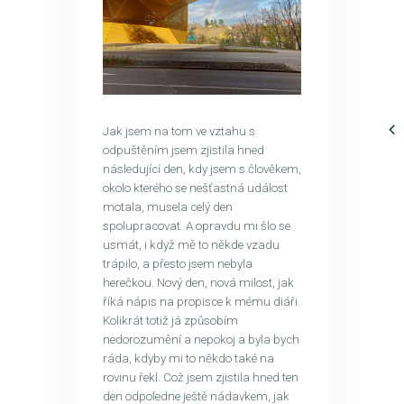
Jak jsem na tom ve vztahu s
odpuštěním jsem zjistila hned
následující den, kdy jsem s člověkem,
okolo kterého se nešťastná událost
motala, musela celý den
spolupracovat. A opravdu mi šlo se
usmát, i když mě to někde vzadu
trápilo, a přesto jsem nebyla
herečkou. Nový den, nová milost, jak
říká nápis na propisce k mému diáři.
Kolikrát totiž já způsobím
nedorozumění a nepokoj a byla bych
ráda, kdyby mi to někdo také na
rovinu řekl. Což jsem zjistila hned ten
den odpoledne ještě nádavkem, jak