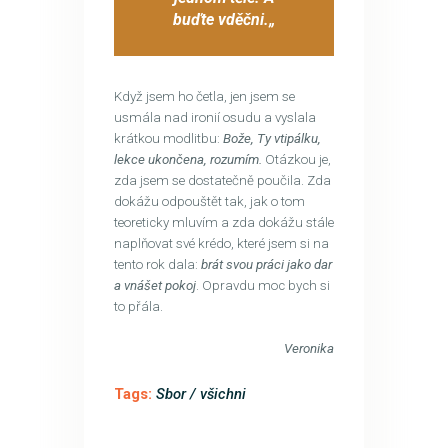
buďte vděčni.
„
Když jsem ho četla, jen jsem se
usmála nad ironií osudu a vyslala
krátkou modlitbu:
Bože, Ty vtipálku,
lekce ukončena, rozumím.
Otázkou je,
zda jsem se dostatečně poučila. Zda
dokážu odpouštět tak, jak o tom
teoreticky mluvím a zda dokážu stále
naplňovat své krédo, které jsem si na
tento rok dala:
brát svou práci jako dar
a vnášet pokoj
. Opravdu moc bych si
to přála.
Veronika
Tags:
Sbor / všichni