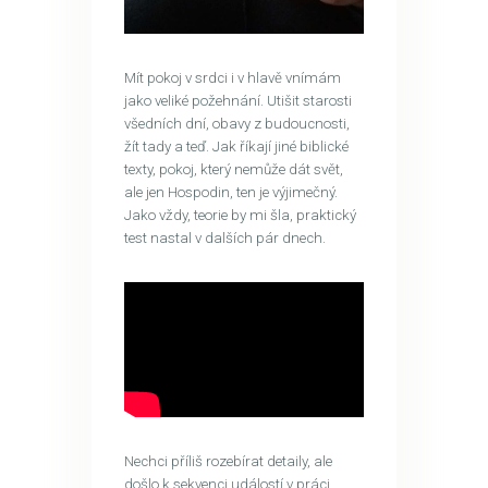
Mít pokoj v srdci i v hlavě vnímám
jako veliké požehnání. Utišit starosti
všedních dní, obavy z budoucnosti,
žít tady a teď. Jak říkají jiné biblické
texty, pokoj, který nemůže dát svět,
ale jen Hospodin, ten je výjimečný.
Jako vždy, teorie by mi šla, praktický
test nastal v dalších pár dnech.
Nechci příliš rozebírat detaily, ale
došlo k sekvenci událostí v práci,