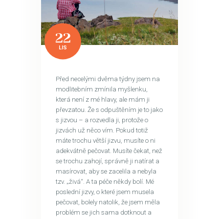
22
LIS
Před necelými dvěma týdny jsem na
modlitebním zmínila myšlenku,
která není z mé hlavy, ale mám ji
převzatou. Že s odpuštěním je to jako
s jizvou – a rozvedla ji, protože o
jizvách už něco vím. Pokud totiž
máte trochu větší jizvu, musíte o ni
adekvátně pečovat. Musíte čekat, než
se trochu zahojí, správně ji natírat a
masírovat, aby se zacelila a nebyla
tzv. „živá“. A ta péče někdy bolí. Mé
poslední jizvy, o které jsem musela
pečovat, bolely natolik, že jsem měla
problém se jich sama dotknout a