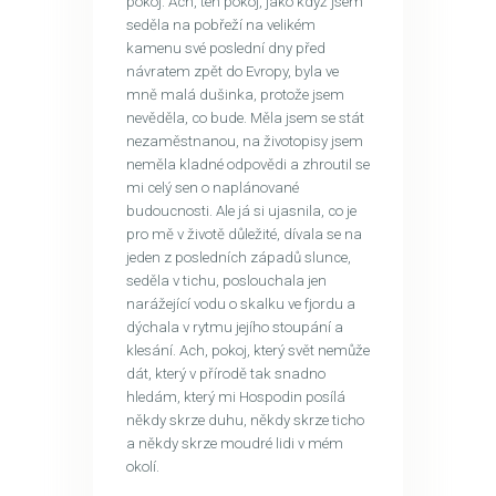
pokoj. Ach, ten pokoj, jako když jsem
seděla na pobřeží na velikém
kamenu své poslední dny před
návratem zpět do Evropy, byla ve
mně malá dušinka, protože jsem
nevěděla, co bude. Měla jsem se stát
nezaměstnanou, na životopisy jsem
neměla kladné odpovědi a zhroutil se
mi celý sen o naplánované
budoucnosti. Ale já si ujasnila, co je
pro mě v životě důležité, dívala se na
jeden z posledních západů slunce,
seděla v tichu, poslouchala jen
narážející vodu o skalku ve fjordu a
dýchala v rytmu jejího stoupání a
klesání. Ach, pokoj, který svět nemůže
dát, který v přírodě tak snadno
hledám, který mi Hospodin posílá
někdy skrze duhu, někdy skrze ticho
a někdy skrze moudré lidi v mém
okolí.