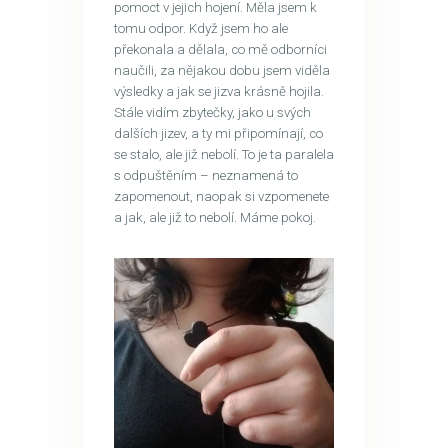
pomoct v jejich hojení. Měla jsem k
tomu odpor. Když jsem ho ale
překonala a dělala, co mě odborníci
naučili, za nějakou dobu jsem viděla
výsledky a jak se jizva krásně hojila.
Stále vidím zbytečky, jako u svých
dalších jizev, a ty mi připomínají, co
se stalo, ale již nebolí. To je ta paralela
s odpuštěním – neznamená to
zapomenout, naopak si vzpomenete
a jak, ale již to nebolí. Máme pokoj.