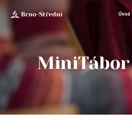
Úvod
MiniTábor 