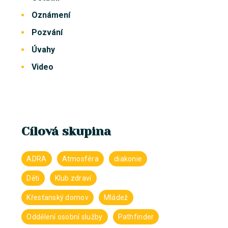
Oznámení
Pozvání
Úvahy
Video
Cílová skupina
ADRA
Atmosféra
diakonie
Děti
Klub zdraví
Křesťanský domov
Mládež
Oddělení osobní služby
Pathfinder