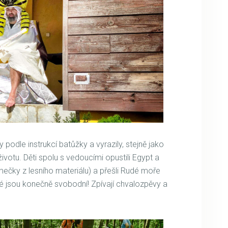
y podle instrukcí batůžky a vyrazily, stejně jako
votu. Děti spolu s vedoucími opustili Egypt a
mečky z lesního materiálu) a přešli Rudé moře
lité jsou konečně svobodní! Zpívají chvalozpěvy a