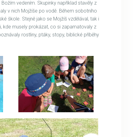
d Božím vedením. Skupinky například stavěly z
laly v nich Mojžíše po vodě. Během sobotního
ké škole. Stejně jako se Mojžíš vzdělával, tak i
ti, kde musely prokázat, co si zapamatovaly z
znávaly rostliny, ptáky, stopy, biblické příběhy