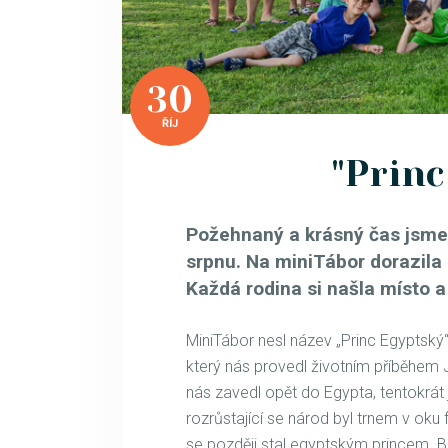
30
ŘÍJ
"Princ
Požehnaný a krásný čas jsm
srpnu. Na miniTábor dorazila 
Každá rodina si našla místo a 
MiniTábor nesl název „Princ Egyptsk
který nás provedl životním příběhem
nás zavedl opět do Egypta, tentokrát
rozrůstající se národ byl trnem v oku 
se později stal egyptským princem. B