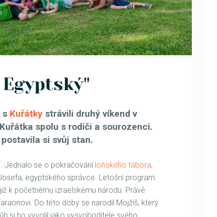
 Egyptský"
e s
Kuřátky
strávili druhý víkend v
Kuřátka spolu s rodiči a sourozenci.
postavila si svůj stan.
ý“. Jednalo se o pokračování
loňského tábora
,
 Josefa, egyptského správce. Letošní program
 již k početnému izraelskému národu. Právě
faraonovi. Do této doby se narodil Mojžíš, který
ůh si ho vyvolil jako vysvoboditele svého