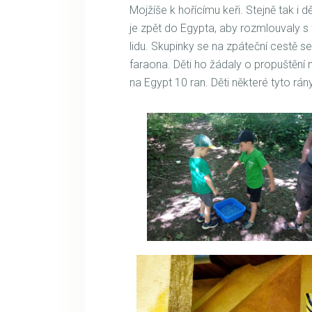
Mojžíše k hořícímu keři. Stejně tak i dě
je zpět do Egypta, aby rozmlouvaly s
lidu. Skupinky se na zpáteční cestě se
faraona. Děti ho žádaly o propuštění n
na Egypt 10 ran. Děti některé tyto rá