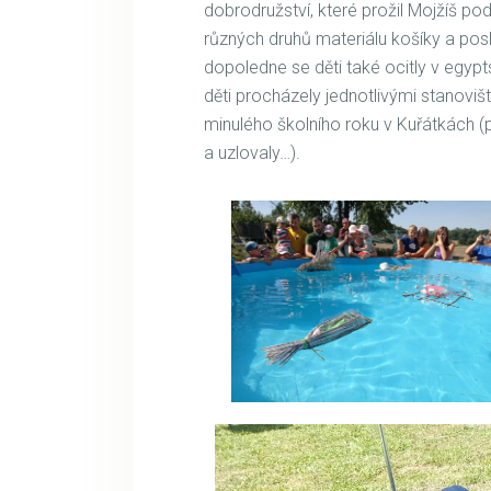
dobrodružství, které prožil Mojžíš po
různých druhů materiálu košíky a pos
dopoledne se děti také ocitly v egypts
děti procházely jednotlivými stanoviš
minulého školního roku v Kuřátkách (po
a uzlovaly…).