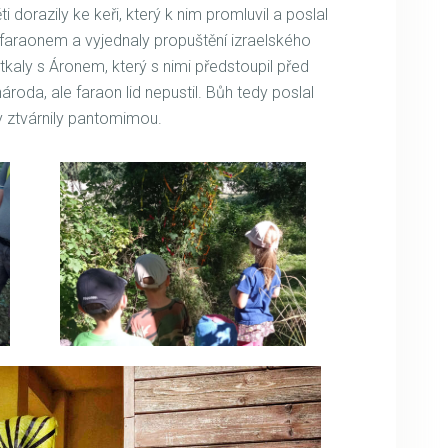
ti dorazily ke keři, který k nim promluvil a poslal
 faraonem a vyjednaly propuštění izraelského
tkaly s Áronem, který s nimi předstoupil před
ároda, ale faraon lid nepustil. Bůh tedy poslal
ny ztvárnily pantomimou.