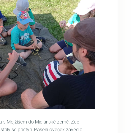
lu s Mojžíšem do Midiánské země. Zde
staly se pastýři. Pasení oveček zavedlo