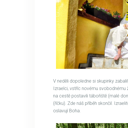
V neděli dopoledne si skupinky zabalil
Izraelci, vstříc novému svobodnému ži
na cestě postavili tábořiště (malé do
(říčku). Zde náš příběh skončil. Izrae
oslavují Boha.