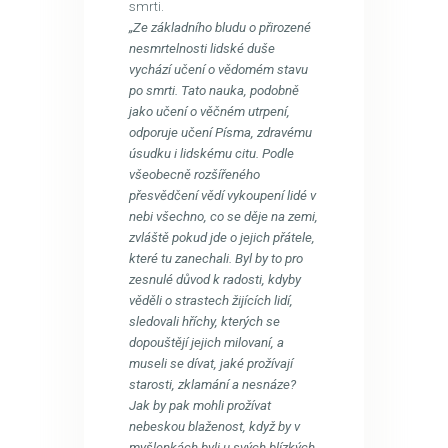
smrti.
„Ze základního bludu o přirozené
nesmrtelnosti lidské duše
vychází učení o vědomém stavu
po smrti. Tato nauka, podobně
jako učení o věčném utrpení,
odporuje učení Písma, zdravému
úsudku i lidskému citu. Podle
všeobecně rozšířeného
přesvědčení vědí vykoupení lidé v
nebi všechno, co se děje na zemi,
zvláště pokud jde o jejich přátele,
které tu zanechali. Byl by to pro
zesnulé důvod k radosti, kdyby
věděli o strastech žijících lidí,
sledovali hříchy, kterých se
dopouštějí jejich milovaní, a
museli se dívat, jaké prožívají
starosti, zklamání a nesnáze?
Jak by pak mohli prožívat
nebeskou blaženost, když by v
myšlenkách byli u svých blízkých