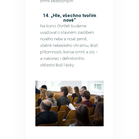
smrtí bezbožných.
14. „Hle, všechno tvořím
nové“
Na konci čtvrtletí budeme
uvažovat o slavném zaslíbení
nového nebe a nové země,
včetně nebeského chrámu, Boží
přítomnosti, konce smrti a slz –
a nakonec i definitivního
vítězství Boží lásky.