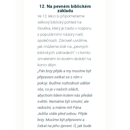
12. Na pevném biblickém
základu
Ve 12. lekci si připomeneme
celkový biblický pohled na
člověka, který je často v rozporu
s populárními názory naší
společnosti. Zároveň uvidíme,
jak můžeme stát na „pevných
biblických základech“ i v tomto
zmateném krizovém období na
konci dějin.
„Pán brzy přijde a my musíme být
připraveni setkat se s ním v
pokoji. Buďme rozhodnuti udělat
vše, co je v našich silách,
abychom lidem kolem nás předali
světlo. Nemáme být smutní, ale
radostní, a máme mít Pána
Ježíše stále před sebou. Přijde
brzy. Musíme být připraveni a
čekat na jeho zjevení. Ó, jak bude