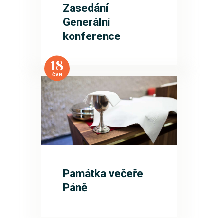
Zasedání
Generální
konference
18
ČVN
Památka večeře
Páně