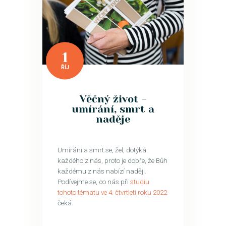
1
ŘÍJ
Věčný život -
umírání, smrt a
naděje
Umírání a smrt se, žel, dotýká
každého z nás, proto je dobře, že Bůh
každému z nás nabízí naději.
Podívejme se, co nás při
studiu
tohoto tématu ve 4. čtvrtletí roku 2022
čeká.