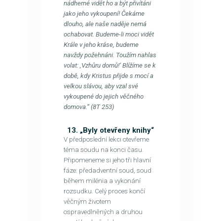
nádherné vidět ho a být přivítáni
jako jeho vykoupení! Čekáme
dlouho, ale naše naděje nemá
ochabovat. Budeme-li moci vidět
Krále v jeho kráse, budeme
navždy požehnáni. Toužím nahlas
volat: ‚Vzhůru domů!‘ Blížíme se k
době, kdy Kristus přijde s mocí a
velkou slávou, aby vzal své
vykoupené do jejich věčného
domova.“ (8T 253)
13. „Byly otevřeny knihy“
V předposlední lekci otevřeme
téma soudu na konci času.
Připomeneme si jeho tři hlavní
fáze: předadventní soud, soud
během milénia a vykonání
rozsudku. Celý proces končí
věčným životem
ospravedlněných a druhou