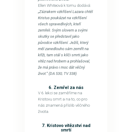
​Ellen Whiteová k tomu dodává:
„Zázrakem vzkříšení Lazara chtěl
Kristus poukázat na vzkříšení
všech spravedlivých, kteří
zemřeli. Svým slovem a svými
skutky se představil jako
původce vzkříšení. Ježíš, který
měl zanedlouho sám zemřít na
kříži, tam stál s klíči smrti jako
vítěz nad hrobem a prohlašoval,
že má právo i moc dát věčný
život.“ (DA 530; TV 338)
6. Zemřel za nás
V 6. lekci se zaměříme na
Kristovu smrt a na to, co pro
nás znamená příslib věčného
života.
7. Kristovo vítězství nad
smrtí