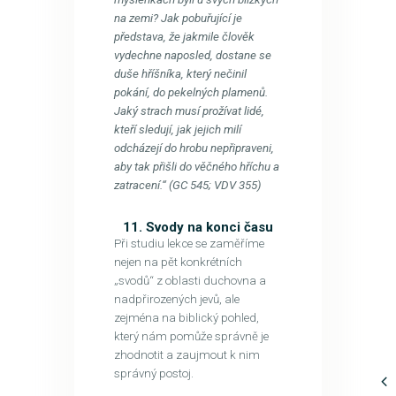
na zemi? Jak pobuřující je
představa, že jakmile člověk
vydechne naposled, dostane se
duše hříšníka, který nečinil
pokání, do pekelných plamenů.
Jaký strach musí prožívat lidé,
kteří sledují, jak jejich milí
odcházejí do hrobu nepřipraveni,
aby tak přišli do věčného hříchu a
zatracení.“ (GC 545; VDV 355)
11. Svody na konci času
Při studiu lekce se zaměříme
nejen na pět konkrétních
„svodů“ z oblasti duchovna a
nadpřirozených jevů, ale
zejména na biblický pohled,
který nám pomůže správně je
zhodnotit a zaujmout k nim
správný postoj.