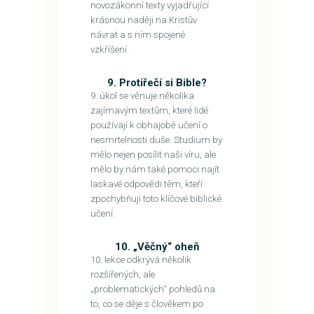
novozákonní texty vyjadřující
krásnou naději na Kristův
návrat a s ním spojené
vzkříšení.
9. Protiřečí si Bible?
9. úkol se věnuje několika
zajímavým textům, které lidé
používají k obhajobě učení o
nesmrtelnosti duše. Studium by
mělo nejen posílit naši víru, ale
mělo by nám také pomoci najít
laskavé odpovědi těm, kteří
zpochybňují toto klíčové biblické
učení.
10. „Věčný“ oheň
10. lekce odkrývá několik
rozšířených, ale
„problematických“ pohledů na
to, co se děje s člověkem po