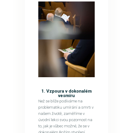
1. Vzpoura v dokonalém
vesmíru
Než se blíže podíváme na
problematiku umírání a smrti v
našem životě, zaměříme v
úvodní lekci svou pozornost na
to, jak je vůbec možné, že se v
dokonalém Božím stvoření