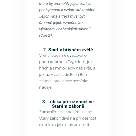
které by přemohly jejich žárlivé
pochybnosti a vzdorovité reptání.
Jejich vina a trest musí být
úměrné jejich vznešeným
výsadám v nebeských síních.“
(Con 21)
2. Smrt v hříšném světě
V lekci budeme uvažovat o
pádu Adama a Evy, o tom, jak
hřích a smrt ovládly náš svět, a
jak už v zahradě Eden Bůh
zasadil pro lidstvo semínko
naděje.
3. Lidská přirozenost ve
Starém zákoně
Zamyslíme se nad tím, jak se
Starý zákon dívá na přirozenost
člověka a jeho stav po smrti.