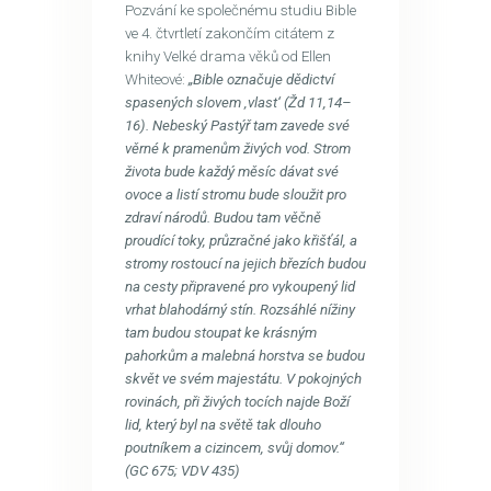
Pozvání ke společnému studiu Bible
ve 4. čtvrtletí zakončím citátem z
knihy Velké drama věků od Ellen
Whiteové:
„Bible označuje dědictví
spasených slovem ‚vlast‘ (Žd 11,14–
16). Nebeský Pastýř tam zavede své
věrné k pramenům živých vod. Strom
života bude každý měsíc dávat své
ovoce a listí stromu bude sloužit pro
zdraví národů. Budou tam věčně
proudící toky, průzračné jako křišťál, a
stromy rostoucí na jejich březích budou
na cesty připravené pro vykoupený lid
vrhat blahodárný stín. Rozsáhlé nížiny
tam budou stoupat ke krásným
pahorkům a malebná horstva se budou
skvět ve svém majestátu. V pokojných
rovinách, při živých tocích najde Boží
lid, který byl na světě tak dlouho
poutníkem a cizincem, svůj domov.“
(GC 675; VDV 435)