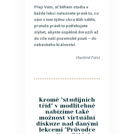
​Přeji Vám, ať během studia v
každé lekci naleznete právě to, co
vám v tom týdnu chce Bůh sdělit,
protože právě to potřebujete
slyšet, abyste úspěšně dorazili až
do cíle vaší pozemské pouti – do
nebeského království.
Vlastimil Fürst
Kromě "studijních
tříd" v modlitebně
nabízíme také
možnost virtuální
diskuze nad danými
lekcemi "Průvodce