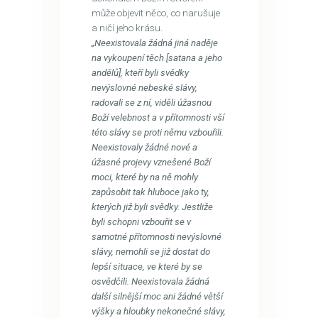
může objevit něco, co narušuje
a ničí jeho krásu.
„Neexistovala žádná jiná naděje
na vykoupení těch [satana a jeho
andělů], kteří byli svědky
nevýslovné nebeské slávy,
radovali se z ní, viděli úžasnou
Boží velebnost a v přítomnosti vší
této slávy se proti němu vzbouřili.
Neexistovaly žádné nové a
úžasné projevy vznešené Boží
moci, které by na ně mohly
zapůsobit tak hluboce jako ty,
kterých již byli svědky. Jestliže
byli schopni vzbouřit se v
samotné přítomnosti nevýslovné
slávy, nemohli se již dostat do
lepší situace, ve které by se
osvědčili. Neexistovala žádná
další silnější moc ani žádné větší
výšky a hloubky nekonečné slávy,