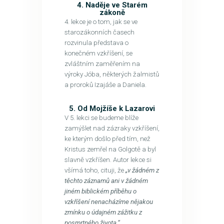
4. Naděje ve Starém
zákoně
4. lekce je o tom, jak se ve
starozákonních časech
rozvinula představa o
konečném vzkříšení, se
zvláštním zaměřením na
výroky Jóba, některých žalmistů
a proroků Izajáše a Daniela.
5. Od Mojžíše k Lazarovi
V 5. lekci se budeme blíže
zamýšlet nad zázraky vzkříšení,
ke kterým došlo před tím, než
Kristus zemřel na Golgotě a byl
slavně vzkříšen. Autor lekce si
všímá toho, cituji, že
„v žádném z
těchto záznamů ani v žádném
jiném biblickém příběhu o
vzkříšení nenacházíme nějakou
zmínku o údajném zážitku z
posmrtného života.“